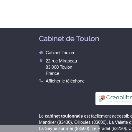
Cabinet de Toulon
Cabinet Toulon
22 rue Mirabeau
83 000
Toulon
France
Afficher le téléphone
Le
cabinet toulonnais
est facilement accessible
Continuer sans accepter
Mandrier (83430), Ollioules (83090), La Valette 
La Seyne sur mer (83500), Le Pradet (83220), 