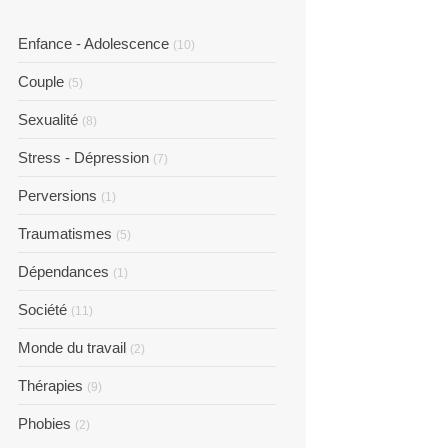
Enfance - Adolescence
(10)
Couple
(5)
Sexualité
(8)
Stress - Dépression
(7)
Perversions
(1)
Traumatismes
(5)
Dépendances
(1)
Société
(11)
Monde du travail
(2)
Thérapies
(9)
Phobies
(2)