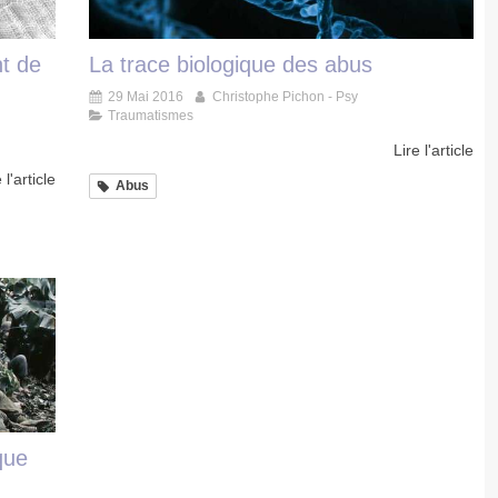
t de
La trace biologique des abus
29 Mai 2016
Christophe Pichon - Psy
Traumatismes
Lire l'article
 l'article
Abus
que