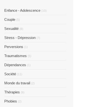
Enfance - Adolescence
(10)
Couple
(5)
Sexualité
(8)
Stress - Dépression
(7)
Perversions
(1)
Traumatismes
(5)
Dépendances
(1)
Société
(11)
Monde du travail
(2)
Thérapies
(9)
Phobies
(2)