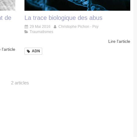
t de
La trace biologique des abus
29 Mai 2016
Christophe Pichon - Psy
Traumatismes
Lire l'article
 l'article
ADN
2 articles