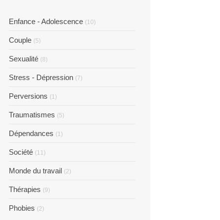
Enfance - Adolescence
(10)
Couple
(5)
Sexualité
(8)
Stress - Dépression
(7)
Perversions
(1)
Traumatismes
(5)
Dépendances
(1)
Société
(11)
Monde du travail
(2)
Thérapies
(9)
Phobies
(2)