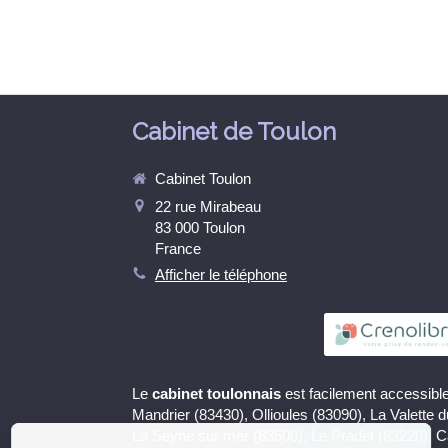
Cabinet de Toulon
Cabinet Toulon
22 rue Mirabeau
83 000
Toulon
France
Afficher le téléphone
Le
cabinet toulonnais
est facilement accessible
Continuer sans accepter
Mandrier (83430), Ollioules (83090), La Valette 
La Seyne sur mer (83500), Le Pradet (83220), 