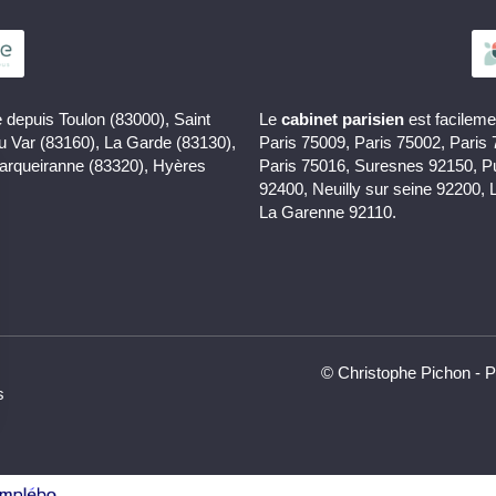
 depuis Toulon (83000), Saint
Le
cabinet parisien
est facileme
du Var (83160), La Garde (83130),
Paris 75009, Paris 75002, Paris
Carqueiranne (83320), Hyères
Paris 75016, Suresnes 92150, P
92400, Neuilly sur seine 92200, 
La Garenne 92110.
© Christophe Pichon - P
s
rantissant la conformité avec les réglementations. Personnalisez vos préférences pour contrôler 