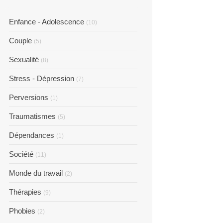
Enfance - Adolescence
(10)
Couple
(5)
Sexualité
(8)
Stress - Dépression
(7)
Perversions
(1)
Traumatismes
(5)
Dépendances
(1)
Société
(11)
Monde du travail
(2)
Thérapies
(9)
Phobies
(2)