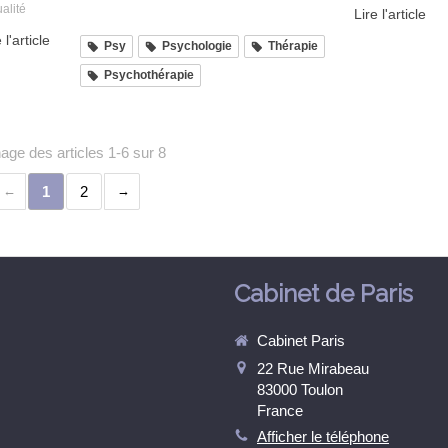
alité
Lire l'article
 l'article
Psy
Psychologie
Thérapie
Psychothérapie
hage des articles 1-6 sur 8
1
2
Cabinet de Paris
Cabinet Paris
22 Rue Mirabeau
83000
Toulon
France
Afficher le téléphone