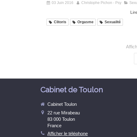
03 Juin 2016
Christophe Pichon - Psy
Sexu
Lire
Clitoris
Orgasme
Sexualité
Affic
Cabinet de Toulon
Cabinet Toulon
22 rue Mirabeau
83 000
Toulon
France
Afficher le téléphone