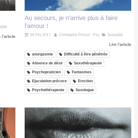
Au secours, je n'arrive plus à faire
l'amour !
alité
08 Fév 2017
Christophe Pichon - Psy
Sexualité
 l'article
Lire l'article
anorgasmie
Difficulté à être pénétrée
Absence de désir
Sexothérapeute
Psychopraticien
Fantasmes
Ejaculation précoce
Erection
Psychothérapeute
Sexologue