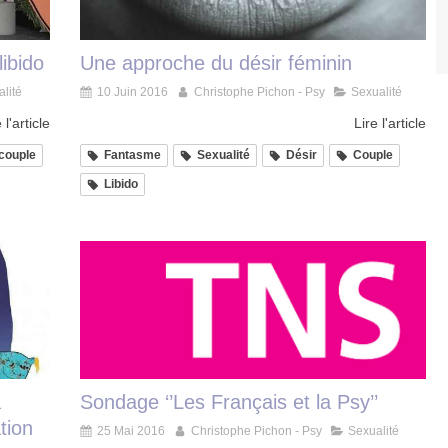
libido
Une approche du désir féminin
lité
10 Juin 2016
Christophe Pichon - Psy
Sexualité
 l'article
Lire l'article
couple
Fantasme
Sexualité
Désir
Couple
Libido
a
Sondage ‘’Les Français et la Psy’’
tion
25 Mai 2016
Christophe Pichon - Psy
Sexualité