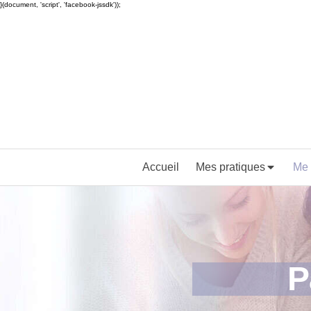
}(document, 'script', 'facebook-jssdk'));
Accueil
Mes pratiques
Me 
P