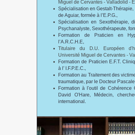
Miguel de Cervantes - Valladolid - 
Spécialisation en Gestalt-Thérapie
de Aguiar, formée à l’E.P.G.,
Spécialisation en Sexothérapie, d
Psychanalyste, Sexothérapeute, form
Formation de Praticien en Hyp
l’A.R.C.H.E,
Titulaire du D.U. Européen d'h
Université Miguel de Cervantes - Va
Formation de Praticien E.F.T. Clini
à l’ I.F.P.E.C.,
Formation au Traitement des victimes
traumatique, par le Docteur Pascale
Formation à l'outil de Cohérence 
David O'Hare, Médecin, chercheu
international.