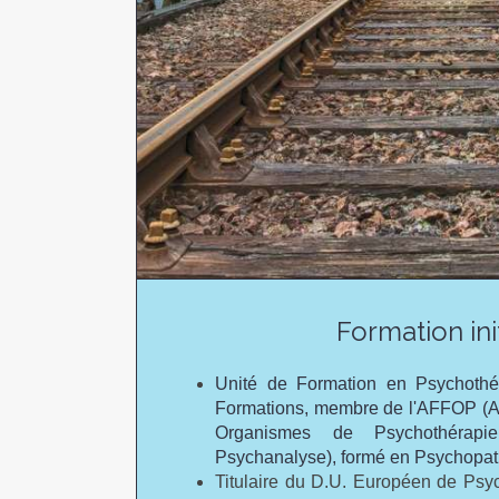
Formation ini
Unité de Formation en Psychothéra
Formations, membre de l'AFFOP (As
Organismes de Psychothérapi
Psychanalyse), formé en Psychopat
Titulaire du D.U. Européen de Psyc