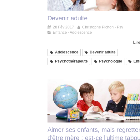
Devenir adulte
28 Fév 2017
Christophe Pichon - Psy
Enfance - Adolescence
Lire
Adolescence
Devenir adulte
Psychothérapeute
Psychologue
Enf
Aimer ses enfants, mais regrette
d’être mère : est-ce l’ultime tabo