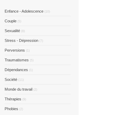
Enfance - Adolescence
(10)
Couple
(5)
Sexualité
(8)
Stress - Dépression
(7)
Perversions
(1)
Traumatismes
(5)
Dépendances
(1)
Société
(11)
Monde du travail
(2)
Thérapies
(9)
Phobies
(2)