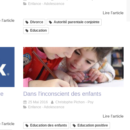
Enfance - Adolescence
Lire l'article
 l'article
Divorce
Autorité parentale conjointe
Education
re
Dans l'inconscient des enfants
25 Mai 2016
Christophe Pichon - Psy
Enfance - Adolescence
Lire l'article
 l'article
Education des enfants
Education positive