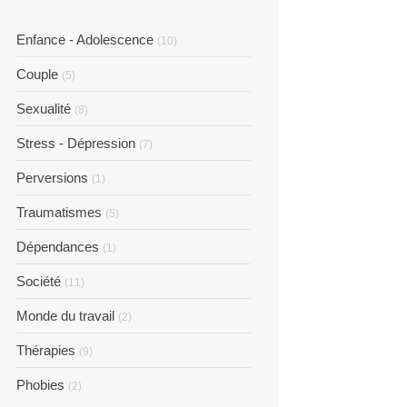
Enfance - Adolescence
(10)
Couple
(5)
Sexualité
(8)
Stress - Dépression
(7)
Perversions
(1)
Traumatismes
(5)
Dépendances
(1)
Société
(11)
Monde du travail
(2)
Thérapies
(9)
Phobies
(2)