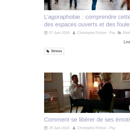
L’agoraphobie : comprendre cett
des espaces ouverts et des foule
07 Juin 2026
Christophe Pichon - Psy
Pho
Lire
Stress
Comment se libérer de ses émot
29 Juin 2016
Christophe Pichon - Psy