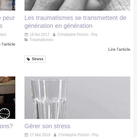
e peur
Les traumatismes se transmettent de
s
génération en génération
bies
16 Avr 2017
Christophe Pichon - Psy
Traumatismes
 l'article
Lire l'article
Stress
ions?
Gérer son stress
27 Mai 2016
Christophe Pichon - Psy