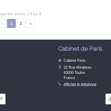
hage des articles 1-6 sur 8
1
2
Cabinet de Paris
Cabinet Paris
22 Rue Mirabeau
83000
Toulon
France
Afficher le téléphone