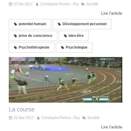
07 Avr 2017
Christophe Pichon - Psy
Société
Lire l'article
potentiel humain
Développement personnel
prise de conscience
bien-être
Psychothérapeute
Psychologue
La course
21 Mar 2017
Christophe Pichon - Psy
Société
Lire l'article