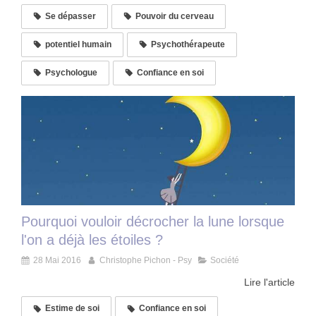
Se dépasser
Pouvoir du cerveau
potentiel humain
Psychothérapeute
Psychologue
Confiance en soi
Pourquoi vouloir décrocher la lune lorsque
l'on a déjà les étoiles ?
28 Mai 2016
Christophe Pichon - Psy
Société
Lire l'article
Estime de soi
Confiance en soi