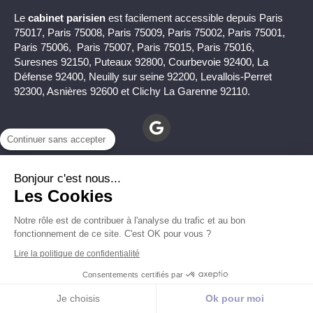
Le
cabinet parisien
est facilement accessible depuis Paris
75017, Paris 75008, Paris 75009, Paris 75002, Paris 75001,
Paris 75006, Paris 75007, Paris 75015, Paris 75016,
Suresnes 92150, Puteaux 92800, Courbevoie 92400, La
Défense 92400, Neuilly sur seine 92200, Levallois-Perret
92300, Asnières 92600 et Clichy La Garenne 92110.
Continuer sans accepter
Bonjour c'est nous...
Les Cookies
Mentions légales
Notre rôle est de contribuer à l'analyse du trafic et au bon
fonctionnement de ce site. C'est OK pour vous ?
© Christophe Pichon - Psy à à Toulon (83000) et à Paris
Lire la politique de confidentialité
(75017)
Consentements certifiés par
Je choisis
Ok pour moi
Création et référencement du site par Simplébo