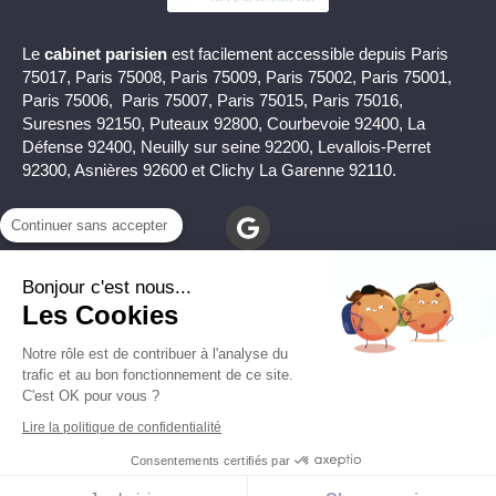
Le
cabinet parisien
est facilement accessible depuis Paris
75017, Paris 75008, Paris 75009, Paris 75002, Paris 75001,
Paris 75006, Paris 75007, Paris 75015, Paris 75016,
Suresnes 92150, Puteaux 92800, Courbevoie 92400, La
Défense 92400, Neuilly sur seine 92200, Levallois-Perret
92300, Asnières 92600 et Clichy La Garenne 92110.
Continuer sans accepter
Bonjour c'est nous...
Les Cookies
Notre rôle est de contribuer à l'analyse du
Mentions légales
trafic et au bon fonctionnement de ce site.
C'est OK pour vous ?
© Christophe Pichon - Psy à à Toulon (83000) et à Paris
Lire la politique de confidentialité
(75017)
Consentements certifiés par