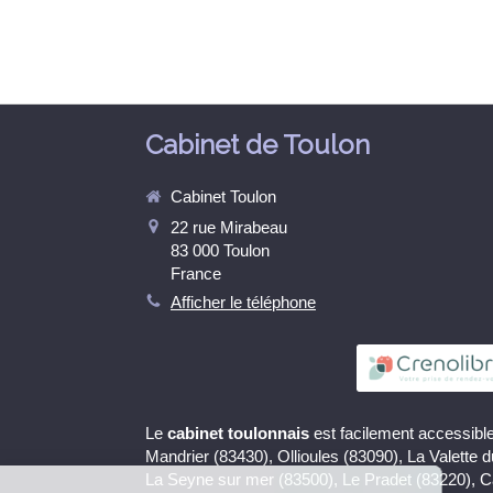
Cabinet de Toulon
Cabinet Toulon
22 rue Mirabeau
83 000
Toulon
France
Afficher le téléphone
Le
cabinet toulonnais
est facilement accessible
Continuer sans accepter
Mandrier (83430), Ollioules (83090), La Valette 
La Seyne sur mer (83500), Le Pradet (83220), 