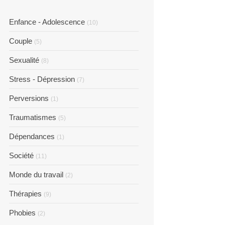
Enfance - Adolescence
(10)
Couple
(5)
Sexualité
(8)
Stress - Dépression
(7)
Perversions
(1)
Traumatismes
(5)
Dépendances
(1)
Société
(11)
Monde du travail
(2)
Thérapies
(9)
Phobies
(2)