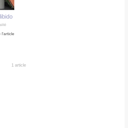
libido
lité
 l'article
1 article