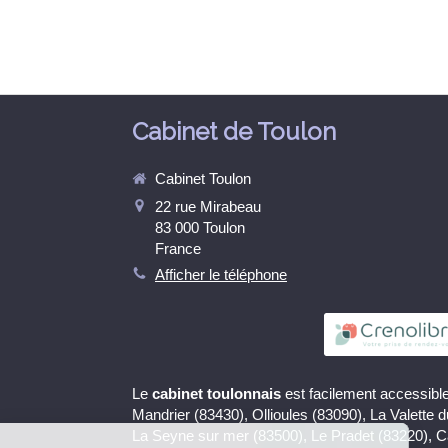
Cabinet de Toulon
Cabinet Toulon
22 rue Mirabeau
83 000
Toulon
France
Afficher le téléphone
Le
cabinet toulonnais
est facilement accessible
Continuer sans accepter
Mandrier (83430), Ollioules (83090), La Valette 
La Seyne sur mer (83500), Le Pradet (83220), 