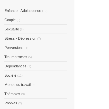
Enfance - Adolescence
(10)
Couple
(5)
Sexualité
(8)
Stress - Dépression
(7)
Perversions
(1)
Traumatismes
(5)
Dépendances
(1)
Société
(11)
Monde du travail
(2)
Thérapies
(9)
Phobies
(2)