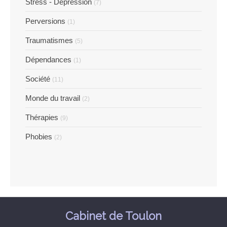
Stress - Dépression
(7)
Perversions
(1)
Traumatismes
(5)
Dépendances
(1)
Société
(11)
Monde du travail
(2)
Thérapies
(9)
Phobies
(2)
Cabinet de Toulon