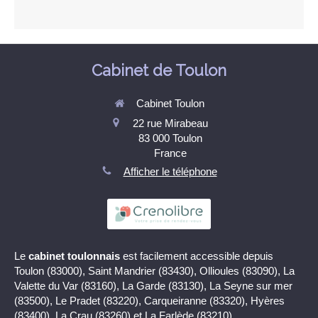
Cabinet de Toulon
Cabinet Toulon
22 rue Mirabeau
83 000
Toulon
France
Afficher le téléphone
Le
cabinet toulonnais
est facilement accessible depuis
Toulon (83000), Saint Mandrier (83430), Ollioules (83090), La
Valette du Var (83160), La Garde (83130), La Seyne sur mer
(83500), Le Pradet (83220), Carqueiranne (83320), Hyères
(83400), La Crau (83260) et La Farlède (83210).