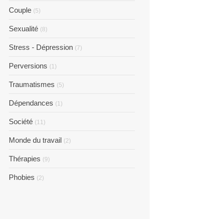
Couple
(5)
Sexualité
(8)
Stress - Dépression
(7)
Perversions
(1)
Traumatismes
(5)
Dépendances
(1)
Société
(11)
Monde du travail
(2)
Thérapies
(9)
Phobies
(2)