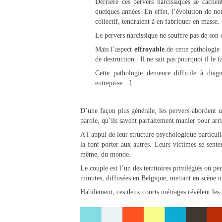
Derrière ces pervers narcissiques se cache
quelques années. En effet, l’évolution de notr
collectif, tendraient à en fabriquer en masse.
Le pervers narcissique ne souffre pas de son ét
Mais l’aspect
effroyable
de cette pathologie 
de destruction : Il ne sait pas pourquoi il le fai
Cette pathologie demeure difficile à diagn
entreprise…].
D’une façon plus générale, les pervers abordent u
parole, qu’ils savent parfaitement manier pour arriv
A l’appui de leur structure psychologique particuliè
la font porter aux autres. Leurs victimes se sente
même, du monde.
Le couple est l’un des territoires privilégiés où p
minutes, diffusées en Belgique, mettant en scène 
Habilement, ces deux courts métrages révèlent les