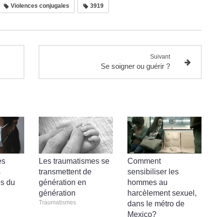
Violences conjugales
3919
Suivant
Se soigner ou guérir ?
es
Les traumatismes se
Comment
s
transmettent de
sensibiliser les
s du
génération en
hommes au
génération
harcèlement sexuel,
Traumatismes
dans le métro de
Mexico?