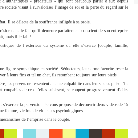
nt d’authentiques « prédateurs » qui font beaucoup parler d’eux depuis
e société visant à survaloriser l’image de soi et la perte du regard sur le
at. Il se délecte de la souffrance infligée à sa proie.
réside dans le fait qu’il demeure parfaitement conscient de son entreprise
t, mais il le fait !
ostiquer de l’extérieur du système où elle s’exerce [couple, famille,
ne figure sympathique en société. Séducteurs, leur arme favorite reste la
er à leurs fins et tel un chat, ils retombent toujours sur leurs pieds.
re, les pervers ne ressentent aucune culpabilité dans leurs actes puisqu’ils
nt coupables de ce qu’elles subissent, se coupent progressivement d’elles
eut s’exercer la perversion. Je vous propose de découvrir deux vidéos de 15
une femme, victime de violences psychologiques.
 mécanismes de l’emprise dans le couple.