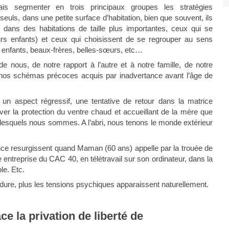
ais segmenter en trois principaux groupes les stratégies
seuls, dans une petite surface d’habitation, bien que souvent, ils
lle dans des habitations de taille plus importantes, ceux qui se
urs enfants) et ceux qui choisissent de se regrouper au sens
s, enfants, beaux-frères, belles-sœurs, etc…
 nous, de notre rapport à l’autre et à notre famille, de notre
e nos schémas précoces acquis par inadvertance avant l’âge de
 un aspect régressif, une tentative de retour dans la matrice
er la protection du ventre chaud et accueillant de la mère que
 lesquels nous sommes. A l’abri, nous tenons le monde extérieur
ance resurgissent quand Maman (60 ans) appelle par la trouée de
e entreprise du CAC 40, en télétravail sur son ordinateur, dans la
le. Etc.
 dure, plus les tensions psychiques apparaissent naturellement.
e la privation de liberté de