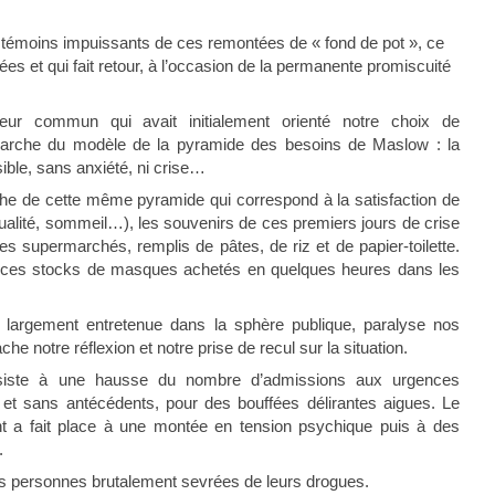
émoins impuissants de ces remontées de « fond de pot », ce
s et qui fait retour, à l’occasion de la permanente promiscuité
eur commun qui avait initialement orienté notre choix de
arche du modèle de la pyramide des besoins de Maslow : la
ible, sans anxiété, ni crise…
rche de cette même pyramide qui correspond à la satisfaction de
ualité, sommeil…), les souvenirs de ces premiers jours de crise
 supermarchés, remplis de pâtes, de riz et de papier-toilette.
c ces stocks de masques achetés en quelques heures dans les
 largement entretenue dans la sphère publique, paralyse nos
e notre réflexion et notre prise de recul sur la situation.
siste à une hausse du nombre d’admissions aux urgences
 et sans antécédents, pour des bouffées délirantes aigues. Le
 a fait place à une montée en tension psychique puis à des
.
des personnes brutalement sevrées de leurs drogues.