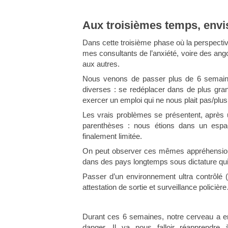
Aux troisièmes temps, envis
Dans cette troisième phase où la perspecti
mes consultants de l’anxiété, voire des ang
aux autres.
Nous venons de passer plus de 6 semaines,
diverses : se redéplacer dans de plus gran
exercer un emploi qui ne nous plait pas/plus,
Les vrais problèmes se présentent, après
parenthèses : nous étions dans un espac
finalement limitée.
On peut observer ces mêmes appréhension
dans des pays longtemps sous dictature qui
Passer d’un environnement ultra contrôlé (
attestation de sortie et surveillance policiè
Durant ces 6 semaines, notre cerveau a en
danger. Il va nous falloir réapprendr