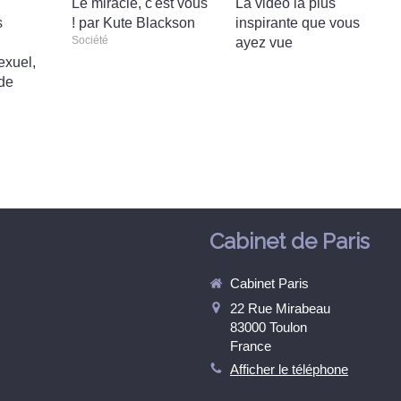
Le miracle, c'est vous
La vidéo la plus
s
! par Kute Blackson
inspirante que vous
Société
ayez vue
exuel,
 de
Cabinet de Paris
Cabinet Paris
22 Rue Mirabeau
83000
Toulon
France
Afficher le téléphone