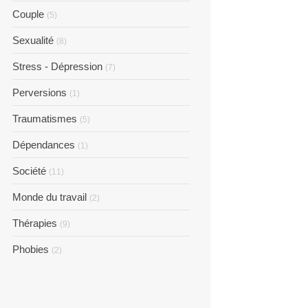
Couple
(5)
Sexualité
(8)
Stress - Dépression
(7)
Perversions
(1)
Traumatismes
(5)
Dépendances
(1)
Société
(11)
Monde du travail
(2)
Thérapies
(9)
Phobies
(2)