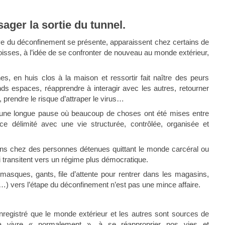
ager la sortie du tunnel.
ve du déconfinement se présente, apparaissent chez certains de
oisses, à l’idée de se confronter de nouveau au monde extérieur,
 en huis clos à la maison et ressortir fait naître des peurs
ds espaces, réapprendre à interagir avec les autres, retourner
 prendre le risque d’attraper le virus…
 une longue pause où beaucoup de choses ont été mises entre
e délimité avec une vie structurée, contrôlée, organisée et
s chez des personnes détenues quittant le monde carcéral ou
 transitent vers un régime plus démocratique.
masques, gants, file d’attente pour rentrer dans les magasins,
re…) vers l’étape du déconfinement n’est pas une mince affaire.
registré que le monde extérieur et les autres sont sources de
e à vivre « normalement », à se réapproprier nos vies et