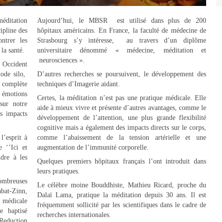
méditation
Aujourd’hui, le MBSR est utilisé dans plus de 200
ipline des
hôpitaux américains. En France, la faculté de médecine de
ntrer les
Strasbourg s’y intéresse, au travers d’un diplôme
la santé.
universitaire dénommé « médecine, méditation et
neurosciences ».
 Occident
ode silo,
D’autres recherches se poursuivent, le développement des
 complète
techniques d’Imagerie aidant.
s émotions
Certes, la méditation n’est pas une pratique médicale. Elle
sur notre
aide à mieux vivre et présente d’autres avantages, comme le
s impacts
développement de l’attention, une plus grande flexibilité
cognitive mais a également des impacts directs sur le corps,
l’esprit à
comme l’abaissement de la tension artérielle et une
e ‘’Ici et
augmentation de l’immunité corporelle.
ndre à les
Quelques premiers hôpitaux français l’ont introduit dans
leurs pratiques.
nombreuses
Le célèbre moine Bouddhiste, Mathieu Ricard, proche du
bat-Zinn,
Dalaï Lama, pratique la méditation depuis 30 ans. Il est
é médicale
fréquemment sollicité par les scientifiques dans le cadre de
e baptisé
recherches internationales.
duction