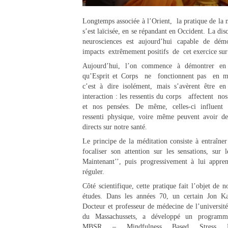
Longtemps associée à l’Orient, la pratique de la 
s’est laïcisée, en se répandant en Occident. La disc
neurosciences est aujourd’hui capable de démo
impacts extrêmement positifs de cet exercice sur 
Aujourd’hui, l’on commence à démontrer en
qu’Esprit et Corps ne fonctionnent pas en m
c’est à dire isolément, mais s’avèrent être en
interaction : les ressentis du corps affectent no
et nos pensées. De même, celles-ci influent 
ressenti physique, voire même peuvent avoir de
directs sur notre santé.
Le principe de la méditation consiste à entraîner 
focaliser son attention sur les sensations, sur l
Maintenant’’, puis progressivement à lui appre
réguler.
Côté scientifique, cette pratique fait l’objet de 
études. Dans les années 70, un certain Jon Ka
Docteur et professeur de médecine de l’universit
du Massachussets, a développé un programm
MBSR – Mindfulness Based Stress Re