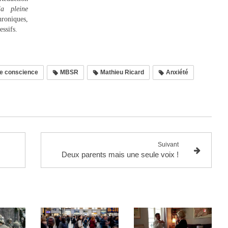
a pleine
hroniques,
essifs.
e conscience
MBSR
Mathieu Ricard
Anxiété
Suivant
Deux parents mais une seule voix !