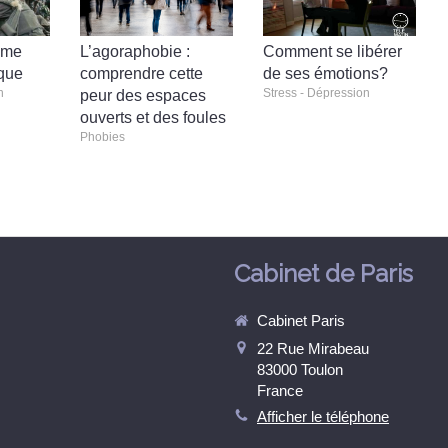
ome
L’agoraphobie :
Comment se libérer
que
comprendre cette
de ses émotions?
n
Stress - Dépression
peur des espaces
ouverts et des foules
Phobies
Cabinet de Paris
Cabinet Paris
22 Rue Mirabeau
83000
Toulon
France
Afficher le téléphone