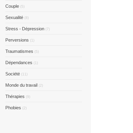
Couple
(5)
Sexualité
(8)
Stress - Dépression
(7)
Perversions
(1)
Traumatismes
(5)
Dépendances
(1)
Société
(11)
Monde du travail
(2)
Thérapies
(9)
Phobies
(2)