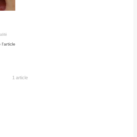
alité
 l'article
1 article