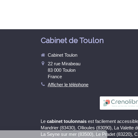
Cabinet de Toulon
Cabinet Toulon
22 rue Mirabeau
83 000
Toulon
France
Afficher le téléphone
Le
cabinet toulonnais
est facilement accessible
Continuer sans accepter
Mandrier (83430), Ollioules (83090), La Valette 
La Seyne sur mer (83500), Le Pradet (83220), 