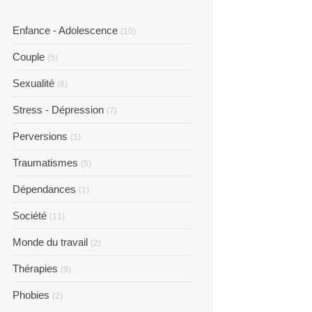
Enfance - Adolescence
(10)
Couple
(5)
Sexualité
(8)
Stress - Dépression
(7)
Perversions
(1)
Traumatismes
(5)
Dépendances
(1)
Société
(11)
Monde du travail
(2)
Thérapies
(9)
Phobies
(2)