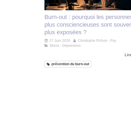
Burn-out : pourquoi les personne
plus consciencieuses sont souven
plus exposées ?
27 Juin 2026
Christophe Pichon - Psy
Stress - Dépression
Lire
prévention du burn-out