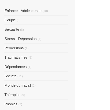
Enfance - Adolescence
(10)
Couple
(5)
Sexualité
(8)
Stress - Dépression
(7)
Perversions
(1)
Traumatismes
(5)
Dépendances
(1)
Société
(11)
Monde du travail
(2)
Thérapies
(9)
Phobies
(2)