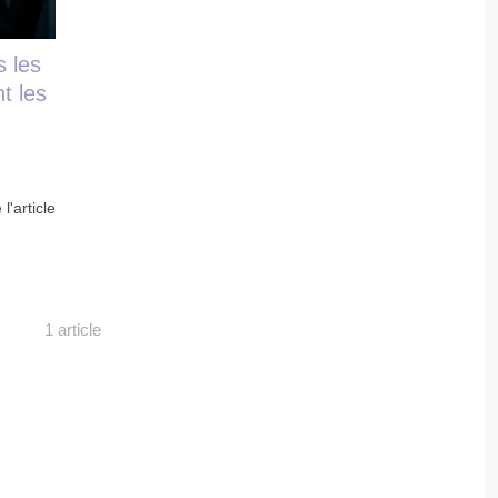
s les
t les
 l'article
1 article