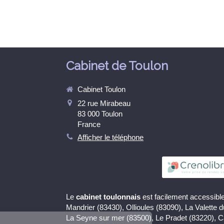
Cabinet de Toulon
Cabinet Toulon
22 rue Mirabeau
83 000
Toulon
France
Afficher le téléphone
Le
cabinet toulonnais
est facilement accessible
Continuer sans accepter
Mandrier (83430), Ollioules (83090), La Valette 
La Seyne sur mer (83500), Le Pradet (83220), 