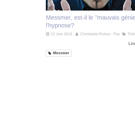
Messmer, est-il le "mauvais géni
l’hypnose?
22 Juin 2016
Christophe Pichon - Psy
Thér
Lire
Messmer