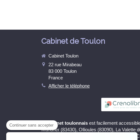
Cabinet de Toulon
Cabinet Toulon
22 rue Mirabeau
83 000
Toulon
France
Afficher le téléphone
Le
cabinet toulonnais
est facilement accessible
Continuer sans accepter
Mandrier (83430), Ollioules (83090), La Valette 
La Seyne sur mer (83500), Le Pradet (83220), 