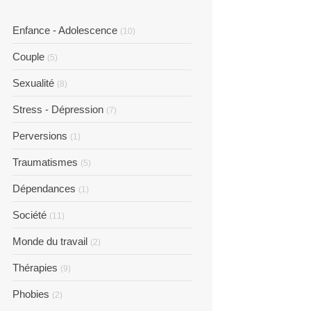
Enfance - Adolescence
(10)
Couple
(5)
Sexualité
(8)
Stress - Dépression
(7)
Perversions
(1)
Traumatismes
(5)
Dépendances
(1)
Société
(11)
Monde du travail
(2)
Thérapies
(9)
Phobies
(2)