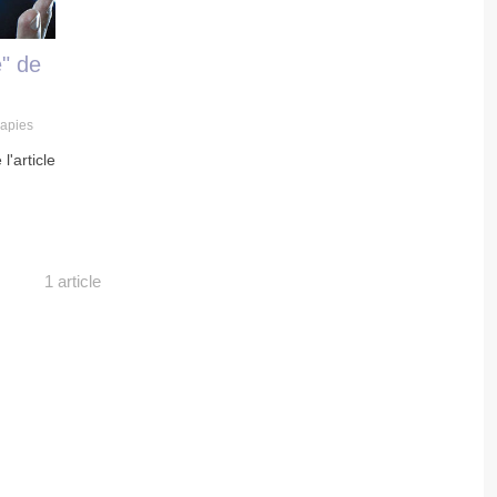
e" de
apies
 l'article
1 article