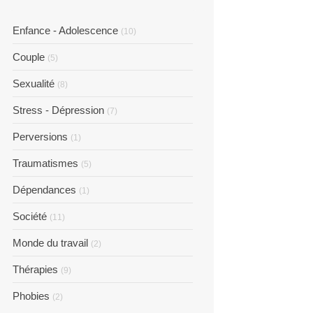
Enfance - Adolescence
(10)
Couple
(5)
Sexualité
(8)
Stress - Dépression
(7)
Perversions
(1)
Traumatismes
(5)
Dépendances
(1)
Société
(11)
Monde du travail
(2)
Thérapies
(9)
Phobies
(2)