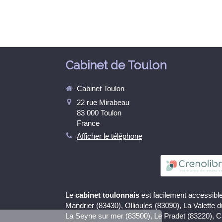
Cabinet de Toulon
Cabinet Toulon
22 rue Mirabeau
83 000
Toulon
France
Afficher le téléphone
Le
cabinet toulonnais
est facilement accessible
Continuer sans accepter
Mandrier (83430), Ollioules (83090), La Valette 
La Seyne sur mer (83500), Le Pradet (83220), 