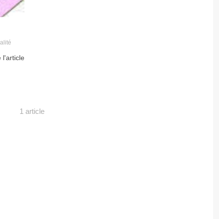
alité
 l'article
1 article