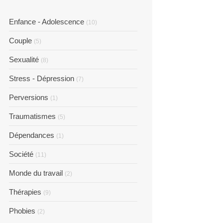
Enfance - Adolescence
(10)
Couple
(5)
Sexualité
(8)
Stress - Dépression
(7)
Perversions
(1)
Traumatismes
(5)
Dépendances
(1)
Société
(11)
Monde du travail
(2)
Thérapies
(9)
Phobies
(2)