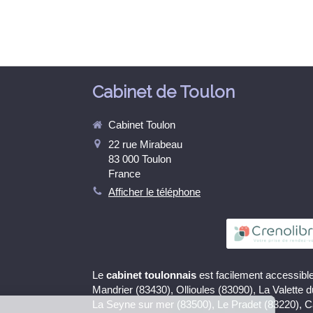
Cabinet de Toulon
Cabinet Toulon
22 rue Mirabeau
83 000
Toulon
France
Afficher le téléphone
Le
cabinet toulonnais
est facilement accessible
Continuer sans accepter
Mandrier (83430), Ollioules (83090), La Valette 
La Seyne sur mer (83500), Le Pradet (83220), 