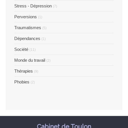
Stress - Dépression
(7)
Perversions
(1)
Traumatismes
(5)
Dépendances
(1)
Société
(11)
Monde du travail
(2)
Thérapies
(9)
Phobies
(2)
Cabinet de Toulon