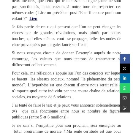
deux mesures, que ceux qui franchissent la ligne jaune ne sont
pas sanctionnés, nous cessons à notre tour de respecter ces
mêmes codes ( Lire un précédent post "Faut-il encore punir son
enfant ?"
Lien
Je fais partie de ceux qui pensent que l’on ne peut changer les
choses par de grandes révolutions, mais plutôt par petites
touches, qui elles mêmes vont se propager, telles les ondes de
choc provoquées par un galet lancé sur l’eau.
Si nous essayons chacun de donner l’exemple auprès de notre
entourage, les valeurs que nous tentons de transmettre se
diffuseront collectivement.
Pour cela, ma réflexion s’appuie sur l’un des concepts sur lequel
se basent les réseaux sociaux, nommé "le phénomène du petit
monde". L’hypothèse est que chacun d’entre nous serait relié à
n’importe quel autre individu par une courte chaîne de relations
sociales, en moyenne de 6 relations.
J’ai tenté de faire le test et je peux vous annoncer solennellement
;=) que cela fonctionne entre nous et nombre de figures
publiques (entre 5 et 6 maillons).
Je ne sais si l’empathie pour son prochain, sera enseignée au
futur programme de morale ? Ma seule certitude est que pour