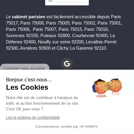
Le
cabinet parisien
est facilement accessible depuis Paris
75017, Paris 75008, Paris 75009, Paris 75002, Paris 75001,
Paris 75006, Paris 75007, Paris 75015, Paris 75016,
Suresnes 92150, Puteaux 92800, Courbevoie 92400, La
Défense 92400, Neuilly sur seine 92200, Levallois-Perret
92300, Asnières 92600 et Clichy La Garenne 92110.
Continuer sans accepter
Bonjour c'est nous...
Les Cookies
Notre rôle est de contribuer à l'analyse du
Mentions légales
trafic et au bon fonctionnement de ce site.
C'est OK pour vous ?
© Christophe Pichon - Psy à à Toulon (83000) et à Paris
Lire la politique de confidentialité
(75017)
Consentements certifiés par